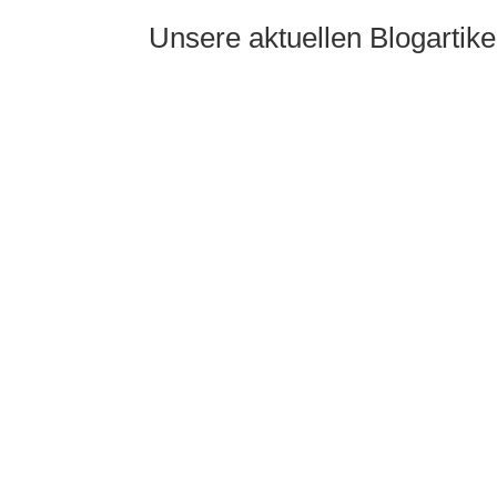
Unsere aktuellen Blogartike
Wir haben alle drauf gewartet! Die Pinteres
neue Jahr auf Pinterest und das bevor jeder d
für d