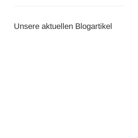
Unsere aktuellen Blogartikel
Julia Schoenhoff
Wir haben alle drauf gewartet! Die Pinterest
Trends 2022 wurden Ende letzten Jahres
veröffentlicht und geben uns eine Vorschau auf
spannende Themen für das neue Jahr auf
Pinterest und das bevor jeder die Trends kennt!
Lass uns gemeinsam einen Blick in die neuen
Trendthemen auf Pinterest werfen und vielleicht
ist ja für den ein oder anderen ein spannendes